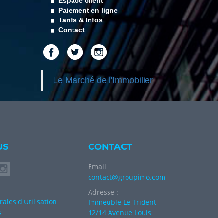
Espace client
Paiement en ligne
Tarifs & Infos
Contact
Le Marché de l'Immobilier
US
CONTACT
Email :
contact@groupimo.com
Adresse :
ales d'Utilisation
Immeuble Le Trident
s
12/14 Avenue Louis