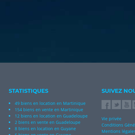
STATISTIQUES
SUIVEZ NO
49 biens en location en Martinique
154 biens en vente en Martinique
12 biens en location en Guadeloupe
Vie privée
2 biens en vente en Guadeloupe
Conditions Génér
8 biens en location en Guyane
Mentions légale
6 biens en vente en Guyane